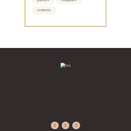
pastors
seminars
sermons