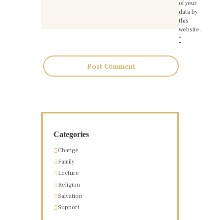
of your
data by
this
website.
*
Categories
Change
Family
Lecture
Religion
Salvation
Support