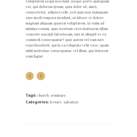
voluptatem sequi nesciunt, neque porro quisquam
est, qui dolorem ipsum, quia dolor sit, amet,
consectetur, adipisci velit, sed quia non numquam
eius modi tempora incidunt, ut labore et dolore
magnam aliquam quaerat voluptatem. ut enim ad
minima veniam, quis nostrum exercitationem ullam
corporis suscipit laboriosam, nisi ut aliquid ex ea
commodi consequatur? quis autem vel eum iure
reprehenderit, qui in ea voluptate velit esse, quam
nihil molestiae consequatur, vel illum, qui dolorem
eum fugiat.
Tags:
church
,
seminars
Categories:
lecture
,
salvation