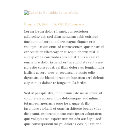
august 25, 2016
by
KFS-123
0 comments
Lorem ipsum dolor sit amet, consectetuer
adipiscing elit, sed diam nonummy nibh euismod
tincidunt ut laoreet dolore magna aliquam erat
volutpat. Ut wisi enim ad minim veniam, quis nostrud
exerci tation ullamcorper suscipit lobortis nisl ut
aliquip ex ea commodo consequat. Duis autem vel
eum iriure dolor in hendrerit in vulputate velit esse
molestie consequat, vel illum dolore eu feugiat nulla
facilisis at vero eros et accumsan et iusto odio
dignissim qui blandit praesent luptatum zzril delenit
augue duis dolore te feugait nulla facilisi.
Sed ut perspiciatis, unde omnis iste natus error sit
voluptatem accusantium doloremque laudantium,
totam rem aperiam eaque ipsa, quae ab illo
inventore veritatis et quasi architecto beatae vitae
dicta sunt, explicabo. nemo enim ipsam voluptatem,
quia voluptas sit, aspernatur aut odit aut fugit, sed
quia consequuntur magni dolores eos, qui ratione